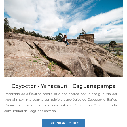
Coyoctor - Yanacauri – Caguanapampa
Recorrido de dificultad media que nos acerca por la antigua vía del
tren al muy interesante complejo arqueológico de Coyoctor o Baños
Cañari-Inca, para a continuación subir al Yanacauri y finalizar en la
comunidad de Caguanapampa.
CONTINUAR LEYENDO